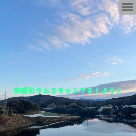
T
o
g
g
l
e
n
a
v
i
g
a
t
i
o
n
安威川ダムでキャンプをしよう！