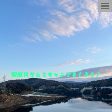
T
o
g
g
l
e
n
a
v
i
g
a
t
i
o
n
安威川ダムでキャンプをしよう！