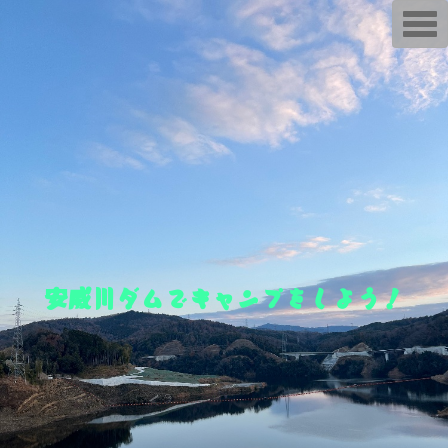
T
o
g
g
l
e
n
a
v
i
g
a
t
i
o
n
安威川ダムでキャンプをしよう！