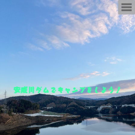
T
o
g
g
l
e
n
a
v
i
g
a
t
i
o
n
安威川ダムでキャンプをしよう！