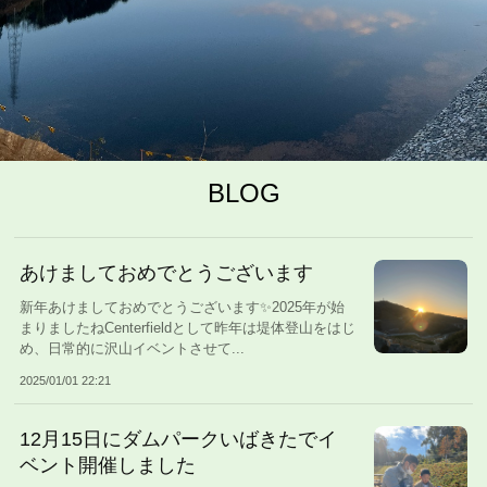
BLOG
あけましておめでとうございます
新年あけましておめでとうございます✨2025年が始
まりましたねCenterfieldとして昨年は堤体登山をはじ
め、日常的に沢山イベントさせて...
2025/01/01 22:21
12月15日にダムパークいばきたでイ
ベント開催しました