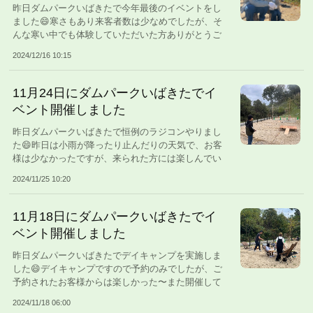
昨日ダムパークいばきたで今年最後のイベントをし
ました😄寒さもあり来客者数は少なめでしたが、そ
んな寒い中でも体験していただいた方ありがとうご
ざ...
2024/12/16 10:15
11月24日にダムパークいばきたでイ
ベント開催しました
昨日ダムパークいばきたで恒例のラジコンやりまし
た😄昨日は小雨が降ったり止んだりの天気で、お客
様は少なかったですが、来られた方には楽しんでい
た...
2024/11/25 10:20
11月18日にダムパークいばきたでイ
ベント開催しました
昨日ダムパークいばきたでデイキャンプを実施しま
した😄デイキャンプですので予約のみでしたが、ご
予約されたお客様からは楽しかった〜また開催して
下...
2024/11/18 06:00