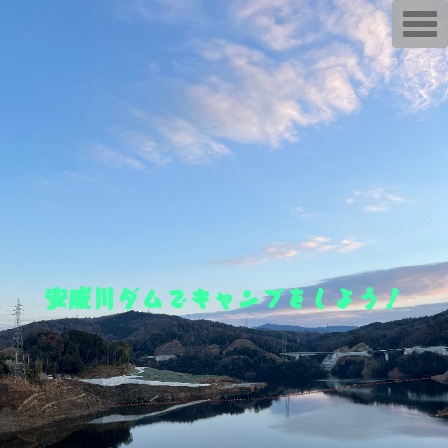
T
o
g
g
l
e
n
a
v
i
g
a
t
i
o
n
安威川ダムでキャンプをしよう！